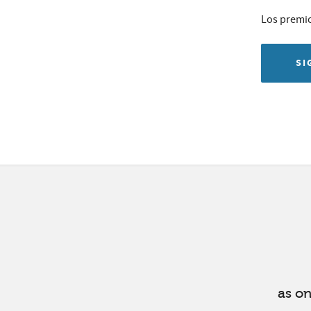
Los premio
SI
as o