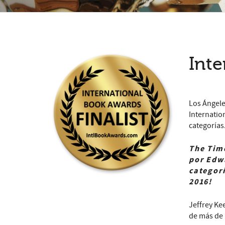
Int
Los Ángele
Internatio
categorías
The Tim
por Edwa
categorí
2016!
Jeffrey Ke
de más de 