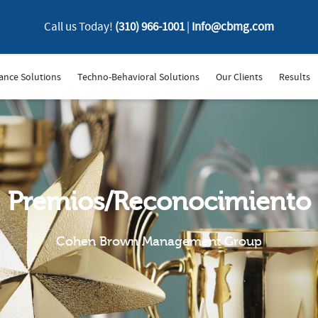
Call us Today!
(310) 966-1001
|
Info@cbmg.com
ance Solutions
Techno-Behavioral Solutions
Our Clients
Results
Premios/Reconocimiento
Cohen Brown Management Group